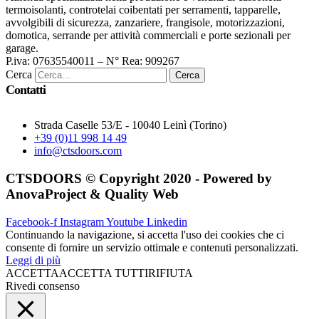
termoisolanti, controtelai coibentati per serramenti, tapparelle,
avvolgibili di sicurezza, zanzariere, frangisole, motorizzazioni,
domotica, serrande per attività commerciali e porte sezionali per
garage.
P.iva: 07635540011 – N° Rea: 909267
Cerca
Cerca
Contatti
Strada Caselle 53/E - 10040 Leinì (Torino)
+39 (0)11 998 14 49
info@ctsdoors.com
CTSDOORS © Copyright 2020 - Powered by
AnovaProject & Quality Web
Facebook-f
Instagram
Youtube
Linkedin
Continuando la navigazione, si accetta l'uso dei cookies che ci
consente di fornire un servizio ottimale e contenuti personalizzati.
Leggi di più
ACCETTA
ACCETTA TUTTI
RIFIUTA
Rivedi consenso